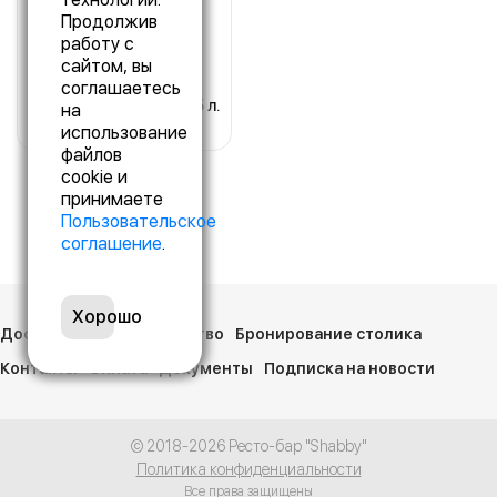
Тоник
Продолжив
Эвервес Тоник
работу с
сайтом, вы
соглашаетесь
250 р.
0.25 л.
на
использование
файлов
cookie и
принимаете
Пользовательское
соглашение
.
Хорошо
Доставка
Сотрудничество
Бронирование столика
Контакты
Оплата
Документы
Подписка на новости
© 2018-2026 Ресто-бар "Shabby"
Политика конфиденциальности
Все права защищены