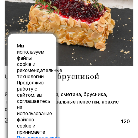
Мы
используем
файлы
cookie и
рекомендательные
Сметанник с брусникой
технологии.
Продолжив
работу с
Яйцо, мука пшеничная, сметана, брусника,
сайтом, вы
соглашаетесь
творожный сыр, миндальные лепестки, арахис
на
соленый, тимьян
использование
320 р.
файлов
120
cookie и
принимаете