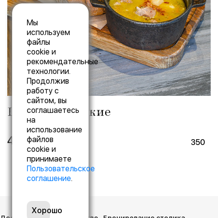
Мы
используем
файлы
cookie и
рекомендательные
технологии.
Продолжив
работу с
сайтом, вы
Щи вологодские
соглашаетесь
на
использование
450 р.
файлов
350
cookie и
принимаете
Пользовательское
соглашение
.
Хорошо